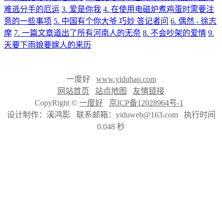
难逃分手的厄运
3. 爱是你我
4. 在使用电磁炉煮鸡蛋时需要注
意的一些事项
5. 中国有个你大爷 巧妙 答记者问
6. 偶然 - 徐志
摩
7. 一篇文章道出了所有河南人的无奈
8. 不会吵架的爱情
9.
天要下雨娘要嫁人的来历
一度好
www.yiduhao.com
网站首页
站点地图
友情链接
CopyRight ©
一度好
京ICP备12028964号-1
设计制作：溪鸿影 联系邮箱：yiduweb@163.com 执行时间
0.048 秒