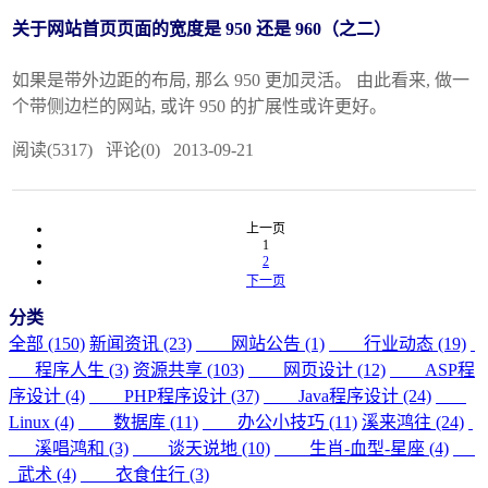
关于网站首页页面的宽度是 950 还是 960（之二）
如果是带外边距的布局, 那么 950 更加灵活。 由此看来, 做一
个带侧边栏的网站, 或许 950 的扩展性或许更好。
阅读(5317) 评论(0) 2013-09-21
上一页
1
2
下一页
分类
全部 (150)
新闻资讯 (23)
网站公告 (1)
行业动态 (19)
程序人生 (3)
资源共享 (103)
网页设计 (12)
ASP程
序设计 (4)
PHP程序设计 (37)
Java程序设计 (24)
Linux (4)
数据库 (11)
办公小技巧 (11)
溪来鸿往 (24)
溪唱鸿和 (3)
谈天说地 (10)
生肖-血型-星座 (4)
武术 (4)
衣食住行 (3)